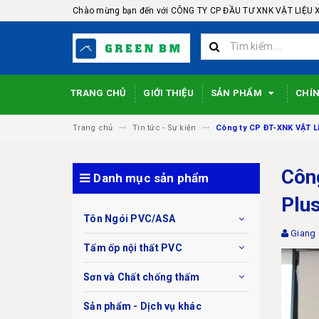
Chào mừng bạn đến với CÔNG TY CP ĐẦU TƯ XNK VẬT LIỆU 
TRANG CHỦ
GIỚI THIỆU
SẢN PHẨM
CHÍ
Trang chủ
Tin tức - Sự kiện
Công ty CP ĐT-XNK VẬT LI
Côn
Danh mục sản phẩm
Plu
Tôn Ngói PVC/ASA
Giang
Tấm ốp nội thất PVC
Sơn và Chất chống thấm
Sản phẩm - Dịch vụ khác