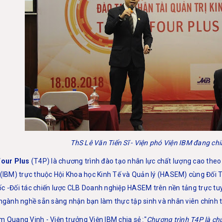
ThS Lê Văn Tiến Sĩ - Viện phó Viện IBM đang chi
Four Plus
(T4P) là chương trình đào tạo nhân lực chất lượng cao the
 (IBM) trực thuộc Hội Khoa học Kinh Tế và Quản lý (HASEM) cùng Đối 
c -Đối tác chiến lược CLB Doanh nghiệp HASEM trên nền tảng trực tu
 ngành nghề sẵn sàng nhận bạn làm thực tập sinh và nhân viên chính 
 Quang Vinh - Viện trưởng Viện IBM chia sẻ :"
Chương trình T4P là ch