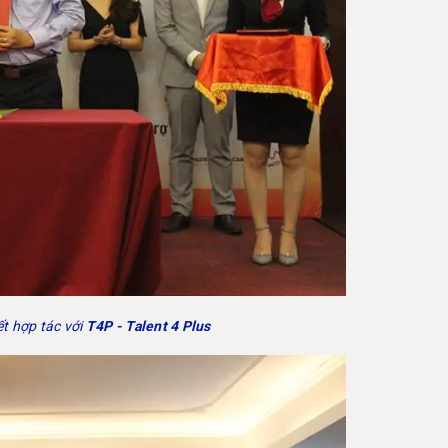
ết hợ
p tác với
T4P - Talent 4 Plus