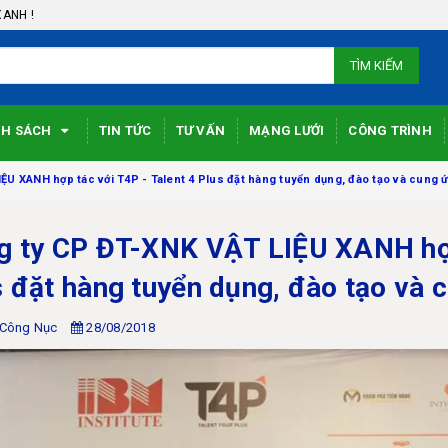
XANH !
TÌM KIẾM
NH SÁCH
TIN TỨC
TƯ VẤN
MẠNG LƯỚI
CÔNG TRÌNH
ỆU XANH hợp tác với T4P - Talent 4 Plus đặt hàng tuyển dụng, đào tạo và cung
g ty CP ĐT-XNK VẬT LIỆU XANH hợp 
s đặt hàng tuyển dụng, đào tạo và 
 Công Nục
28/08/2018