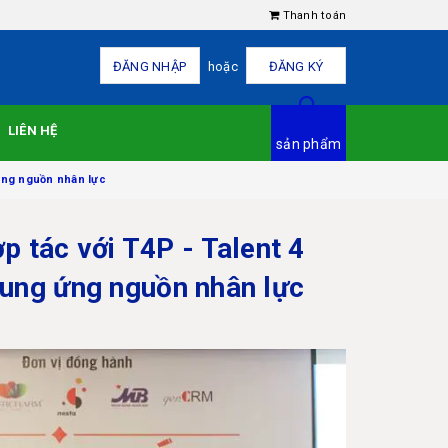
Thanh toán
ĐĂNG NHẬP
hoặc
ĐĂNG KÝ
LIÊN HỆ
sản phẩm
 ứng nguồn nhân lực
tác với T4P - Talent 4
cung ứng nguồn nhân lực