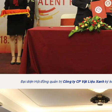
Đại diện Hội đồng quản trị
Công ty CP Vật Liệu Xanh
ký k
h sơn JICO tại
Bay Nha Trang