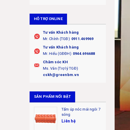
HỖ TRỢ ONLINE
Tư vấn Khách hàng
Mr. Chỉnh (TGĐ)
0911.469969
Tư vấn Khách hàng
Mr. Hiếu (GĐĐH)
0944.696688
Chăm sóc KH
Ms. Vân (Trợ lý TGĐ)
cskh@greenbm.vn
SẢN PHẨM NỔI BẬT
Tấm úp nóc mái ngói 7
sóng
Liên hệ