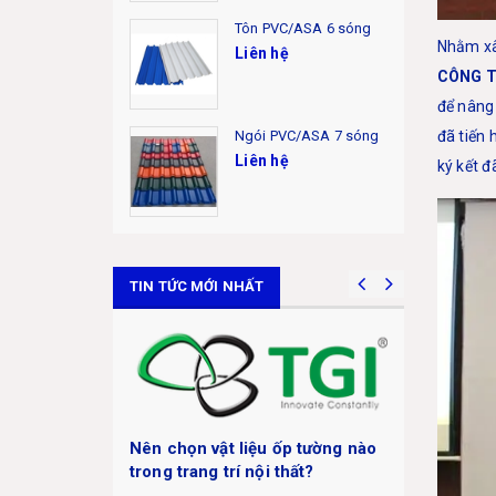
Tôn PVC/ASA 6 sóng
Nhằm xâ
Liên hệ
CÔNG T
để nâng
Ngói PVC/ASA 7 sóng
đã tiến
Liên hệ
ký kết đ
TIN TỨC MỚI NHẤT
p tường nào
hất?