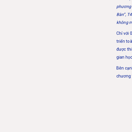
phương 
Bàn”, T4
không mấ
Chỉ với 
triển to
được thi
gian học
Bên cạnh
chương t