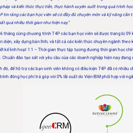
pháp và kiến thức thực tiễn, thực hành xuyên suốt trong quá trình h
P tin rằng các bạn học viên sẽ có đầy đủ chuyên môn và kỹ năng cần th
t quá nhiều thời gian như hiện nay.
"
06 tháng cùng chương trình T4P các bạn học viên sẽ được trang bị 09 
àn diện, xây dựng bản lĩnh; và tất cả các kiến thức chuyên ngành theo 
ết kế linh hoạt 1:1 – Thời gian thực tập tương đương thời gian học chí
. Chuẩn đào tạo sát với yêu cầu của các doanh nghiệp hiện nay đang 
 đó, để hỗ trợ các bạn sinh viên không có điều kiện T4P đã có nhiều ch
rình đóng học phí trả góp với 0% lãi suất do Viện IBM phối hợp với n