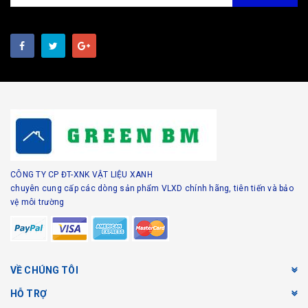
CÔNG TY CP ĐT-XNK VẬT LIỆU XANH
chuyên cung cấp các dòng sản phẩm VLXD chính hãng, tiên tiến và bảo
vệ môi trường
VỀ CHÚNG TÔI
HỖ TRỢ