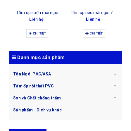
Tấm úp góc mái (chảng 3)
Tấm viền mái ngói
Tấm úp sườn mái ng
 hệ
Liên hệ
Liên hệ
 TIẾT
CHI TIẾT
CHI TIẾT
Danh mục sản phẩm
Tôn Ngói PVC/ASA
Tấm ốp nội thất PVC
Sơn và Chất chống thấm
Sản phẩm - Dịch vụ khác