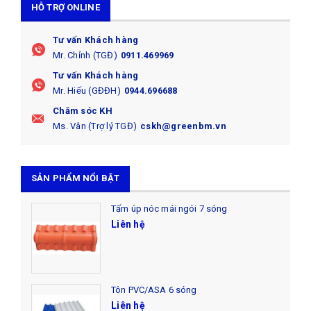
HỖ TRỢ ONLINE
Tư vấn Khách hàng
Mr. Chỉnh (TGĐ)
0911.469969
Tư vấn Khách hàng
Mr. Hiếu (GĐĐH)
0944.696688
Chăm sóc KH
Ms. Vân (Trợ lý TGĐ)
cskh@greenbm.vn
SẢN PHẨM NỔI BẬT
Tấm úp nóc mái ngói 7 sóng
Liên hệ
Tôn PVC/ASA 6 sóng
Liên hệ